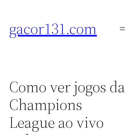
Pular
para
gacor131.com
o
conteúdo
Como ver jogos da
Champions
League ao vivo