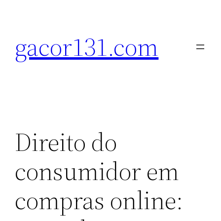
Pular
para
gacor131.com
o
conteúdo
Direito do
consumidor em
compras online: