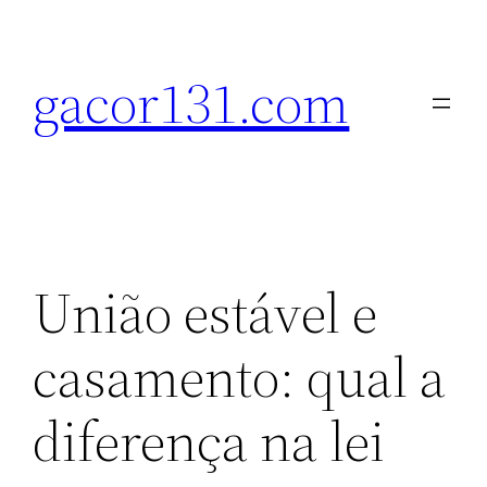
Pular
para
gacor131.com
o
conteúdo
União estável e
casamento: qual a
diferença na lei