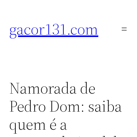
Pular
para
gacor131.com
o
conteúdo
Namorada de
Pedro Dom: saiba
quem é a