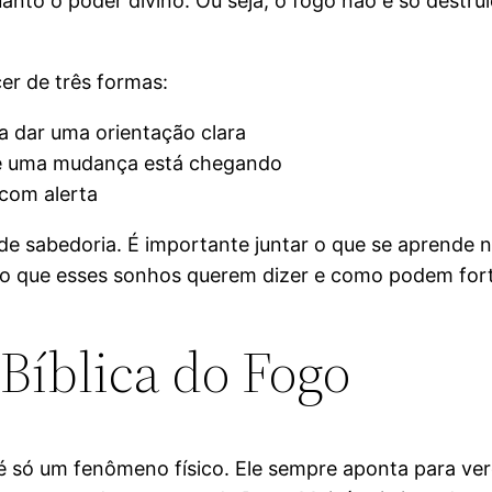
anto o poder divino. Ou seja, o fogo não é só destru
r de três formas:
 dar uma orientação clara
ue uma mudança está chegando
 com alerta
de sabedoria. É importante juntar o que se aprende 
er o que esses sonhos querem dizer e como podem fort
Bíblica do Fogo
ão é só um fenômeno físico. Ele sempre aponta para v