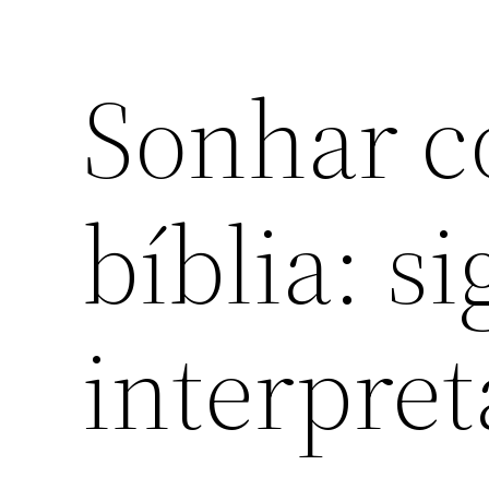
Sonhar c
bíblia: s
interpre