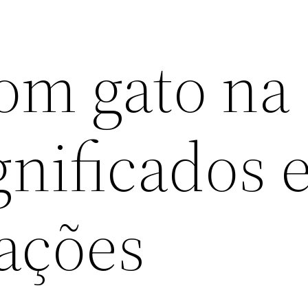
om gato na
ignificados 
tações