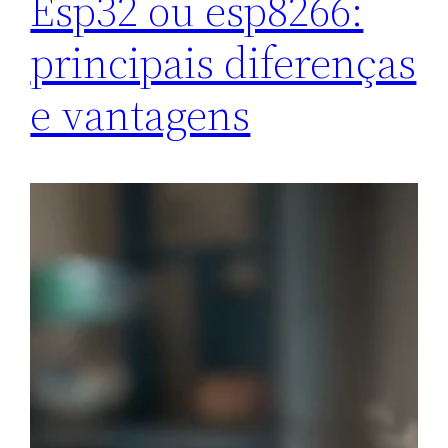
Esp32 ou esp8266:
principais diferenças
e vantagens