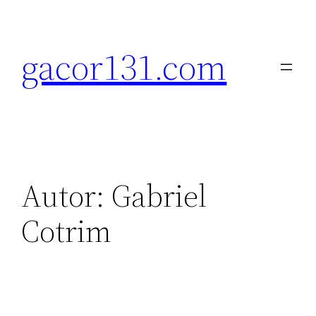
Pular
para
gacor131.com
o
conteúdo
Autor:
Gabriel
Cotrim