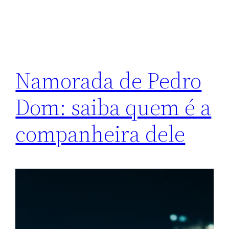
Namorada de Pedro
Dom: saiba quem é a
companheira dele