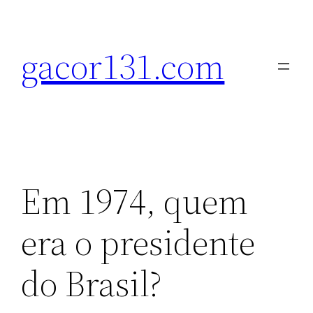
Pular
para
gacor131.com
o
conteúdo
Em 1974, quem
era o presidente
do Brasil?