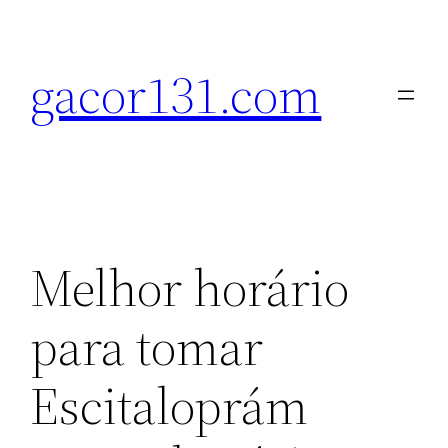
Pular
para
gacor131.com
o
conteúdo
Melhor horário
para tomar
Escitaloprám